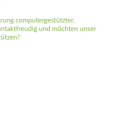
hrung computergestützter,
 kontaktfreudig und möchten unser
tützen?