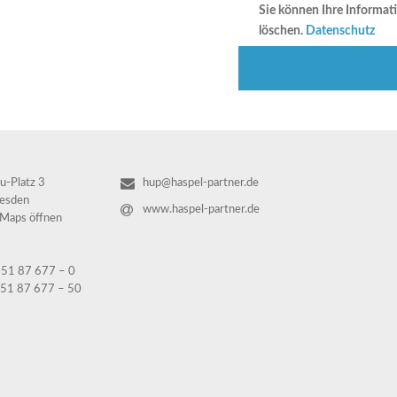
Sie können Ihre Informati
löschen.
Datenschutz
u-Platz 3
hup@haspel-partner.de
esden
www.haspel-partner.de
 Maps öffnen
 351 87 677 – 0
351 87 677 – 50